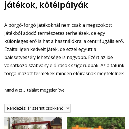
játékok, kötélpályák
A pörgő-forgó játékoknál nem csak a megszokott
játékból adódó természetes terhelések, de egy
különleges erő is hat a használókra: a centrifugális erő.
Ezáltal igen kedvelt játék, de ezzel együtt a
balesetveszély lehetősége is nagyobb. Ezért az ide
vonatkozó szabvány előírások szigorúbbak. Az általunk
forgalmazott termékek minden előírásnak megfelelnek
Sorted
Mind a(z) 3 találat megjelenítve
by
price:
high
to
low