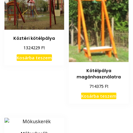
Köztéri kötélpálya
Ft
1324229
Kosárba teszem
Kötélpálya
magánhasználatra
Ft
714375
Kosárba teszem