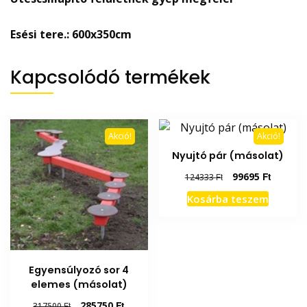
Esési tere.: 600x350cm
Kapcsolódó termékek
Akció!
Akció!
Nyujtó pár (másolat)
Original
Current
99695
Ft
124333
Ft
price
price
Kosárba teszem
was:
is:
124333 Ft.
99695 F
Egyensúlyozó sor 4
elemes (másolat)
Original
Current
285750
Ft
317500
Ft