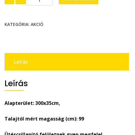
(másolat)
mennyiség
KATEGÓRIA:
AKCIÓ
Leírás
Leírás
Alapterület: 300x35cm,
Talajtól mért magasság (cm): 99
Ütéscsillapító felületnek gyep megfelel