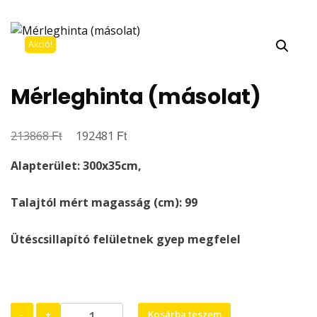
Akció!
Mérleghinta (másolat)
Ft
Original
Ft
Current
213868
192481
price
price
Alapterület: 300x35cm,
was:
is:
213868 Ft.
192481 Ft.
Talajtól mért magasság (cm): 99
Ütéscsillapító felületnek gyep megfelel
Mérleghinta
-
+
Kosárba teszem