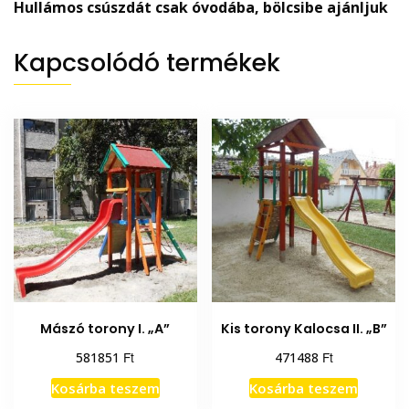
Hullámos csúszdát csak óvodába, bölcsibe ajánljuk
Kapcsolódó termékek
Mászó torony I. „A”
Kis torony Kalocsa II. „B”
Ft
Ft
581851
471488
Kosárba teszem
Kosárba teszem