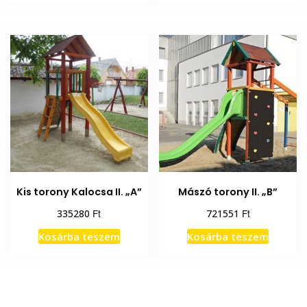
Kis torony Kalocsa II. „A”
Mászó torony II. „B”
Ft
Ft
335280
721551
Kosárba teszem
Kosárba teszem