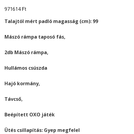
Ft
971614
Talajtól mért padló magasság (cm): 99
Mászó rámpa taposó fás,
2db Mászó rámpa,
Hullámos csúszda
Hajó kormány,
Távcső,
Beépített OXO játék
Ütés csillapítás: Gyep megfelel