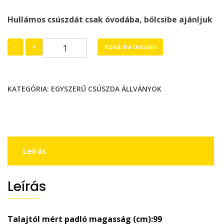
Hullámos csúszdát csak óvodába, bölcsibe ajánljuk
Nagy
-
+
Kosárba teszem
mozdony
I.
"A"
KATEGÓRIA:
EGYSZERŰ CSÚSZDA ÁLLVÁNYOK
mennyiség
Leírás
Leírás
Talajtól mért padló magasság (cm):99