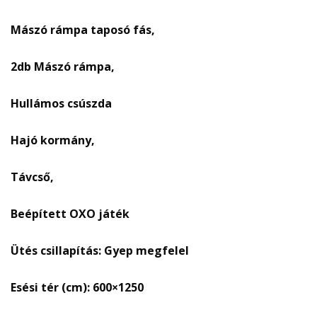
Mászó rámpa taposó fás,
2db Mászó rámpa,
Hullámos csúszda
Hajó kormány,
Távcső,
Beépített OXO játék
Ütés csillapítás: Gyep megfelel
Esési tér (cm): 600×1250