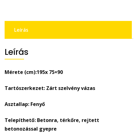
Leírás
Leírás
Mérete (cm):195x 75×90
Tartószerkezet: Zárt szelvény vázas
Asztallap: Fenyő
Telepíthető: Betonra, térkőre, rejtett
betonozással gyepre