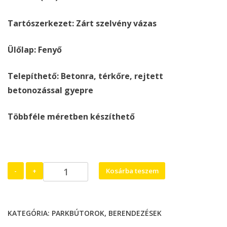
Tartószerkezet: Zárt szelvény vázas
Ülőlap: Fenyő
Telepíthető: Betonra, térkőre, rejtett
betonozással gyepre
Többféle méretben készíthető
Piacos
-
+
Kosárba teszem
asztal
mennyiség
KATEGÓRIA:
PARKBÚTOROK, BERENDEZÉSEK