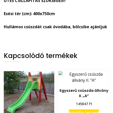
ÜTÉS CSILLAPÍTÁS SZÜKSÉGES!!
Esési tér (cm): 400x750cm
Hullámos csúszdát csak óvodába, bölcsibe ajánljuk
Kapcsolódó termékek
Egyszerű csúszda állvány
II. „A”
Ft
145847
Kosárba teszem