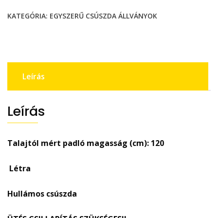
"A"
KATEGÓRIA:
EGYSZERŰ CSÚSZDA ÁLLVÁNYOK
mennyiség
Leírás
Leírás
Talajtól mért padló magasság (cm): 120
Létra
Hullámos csúszda