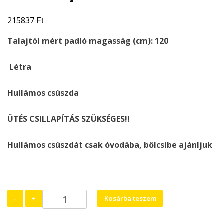
Ft
215837
Talajtól mért padló magasság (cm): 120
Létra
Hullámos csúszda
ÜTÉS CSILLAPÍTÁS SZÜKSÉGES!!
Hullámos csúszdát csak óvodába, bölcsibe ajánljuk
Kis
-
+
Kosárba teszem
bástya
Szentiván