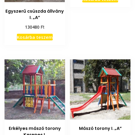
Egyszerű csúszda állvány
I. „A”
Ft
130480
Kosárba teszem
Erkélyes mászó torony
Mászó torony I. „A”
Kerepes I.