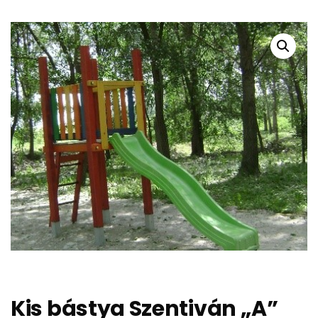
Kis bástya Szentiván „A”